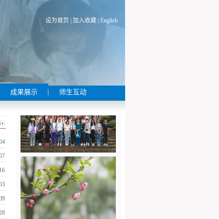
设为首页
|
加入收藏
|
English
成果展示
师生互动
04
07
16
03
09
28