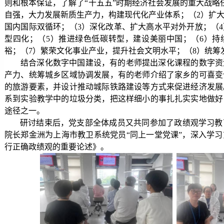
则和根本保证，了解了“十五五”时期经济社会发展的重大战略
自强，大力发展新质生产力，构建现代化产业体系；（
2
）扩
国内国际双循环；（
3
）深化改革、扩大高水平对外开放；（
4
型四化；（
5
）推进绿色低碳转型，建设美丽中国；（
6
）持
裕；（
7
）繁荣文化事业产业，提升社会文明水平；（
8
）统筹
结合深化数字中国建设，有的老师提出深化课程的数字资
产力、统筹城乡区域协调发展，有的老师介绍了家乡的可喜变
的旅游要素，并设计推动城际铁路建设等方式来促进经济发展
系到实验教学中的垃圾分类，把这样细小的事扎扎实实地做好
途径之一。
研讨结束后，党支部全体成员又共同参加了政绩观学习教
院长郑金洲为上海市教卫系统党员“同上一堂党课”，深入学
行正确政绩观的重要论述》。