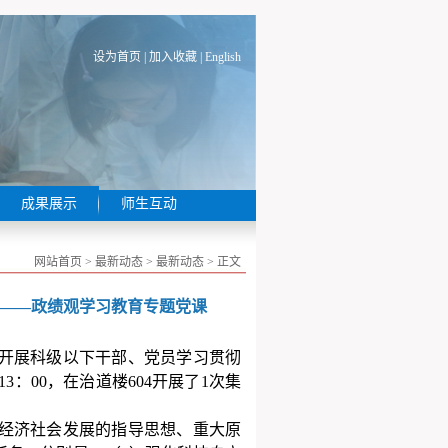
设为首页
|
加入收藏
|
English
成果展示
师生互动
网站首页 > 最新动态 > 最新动态 > 正文
 ——政绩观学习教育专题党课
开展科级以下干部、党员学习贯彻
13
：
00
，
在治道楼
604
开展了
1
次集
期经济社会发展的指导思想、重大原