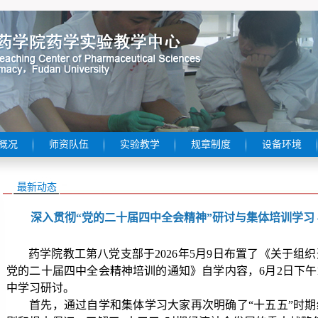
概况
师资队伍
实验教学
规章制度
设备环境
最新动态
深入贯彻“党的二十届四中全会精神”研讨与集体培训学习
药学院教工第八党支部于
2026
年
5
月
9
日布置了《关于组织
党的二十届四中全会精神培训的通知》自学内容，
6
月
2
日下午
中学习研讨。
首先，通过
自学和集体学习大家再次明确了“十五五”时